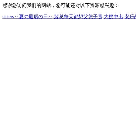
感谢您访问我们的网站，您可能还对以下资源感兴趣：
sisters～夏の最后の日～,裴总每天都想父凭子贵,大奶中出,安